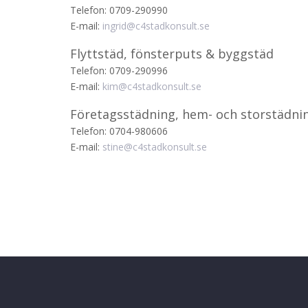
Telefon: 0709-290990
E-mail:
ingrid@c4stadkonsult.se
Flyttstäd, fönsterputs & byggstäd
Telefon: 0709-290996
E-mail:
kim@c4stadkonsult.se
Företagsstädning, hem- och storstädni
Telefon: 0704-980606
E-mail:
stine@c4stadkonsult.se