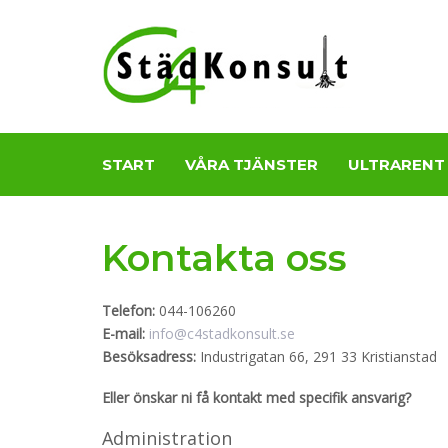
Skip
Skip
links
to
primary
navigation
Skip
to
content
START
VÅRA TJÄNSTER
ULTRARENT
Kontakta oss
Telefon:
044-106260
E-mail:
info@c4stadkonsult.se
Besöksadress:
Industrigatan 66, 291 33 Kristianstad
Eller önskar ni få kontakt med specifik ansvarig?
Administration